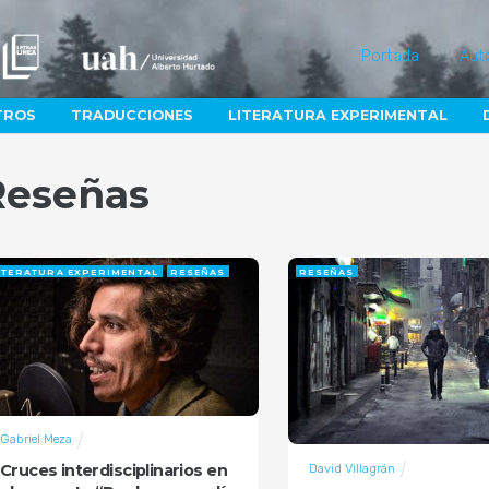
Portada
Aut
TROS
TRADUCCIONES
LITERATURA EXPERIMENTAL
Reseñas
ITERATURA EXPERIMENTAL
RESEÑAS
RESEÑAS
Gabriel Meza
Cruces interdisciplinarios en
David Villagrán