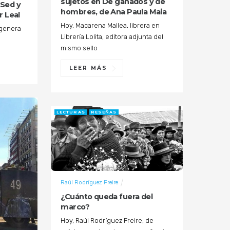
sujetos en De ganados y de
“Sed y
hombres, de Ana Paula Maia
r Leal
Hoy, Macarena Mallea, librera en
 genera
Librería Lolita, editora adjunta del
mismo sello
LEER MÁS
LECTURAS
RESEÑAS
Raúl Rodríguez Freire
¿Cuánto queda fuera del
marco?
Hoy, Raúl Rodríguez Freire, de