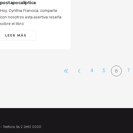
postapocalíptica
Hoy, Cynthia Francica, comparte
con nosotros esta asertiva reseña
sobre el libro
LEER MÁS
4
5
7
6
e - Teléfono 56 2 2692 0200