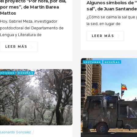
el proyecto “Por hora, por día,
Algunos símbolos de 
por mes”, de Martín Barea
sal”, de Juan Santande
Mattos
¿Cómo se calma la sal que
Hoy, Gabriel Meza, investigador
la sed, en lugar de
postdoctoral del Departamento de
Lengua y Literatura de
LEER MÁS
LEER MÁS
LECTURAS
RESEÑAS
ECTURAS
RESEÑAS
Leonardo Gonzalez