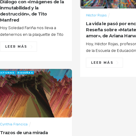
Diálogo con «Imágenes de la
inmutabilidad y la
destrucción», de Tito
Héctor Rojas
Manfred
La vida le pasó por en
Hoy Soledad Fariña nos lleva a
Reseña sobre «Matate
detenernos en la plaquette de Tito
amor», de Ariana Harw
Hoy, Héctor Rojas, profeso
LEER MÁS
de la Escuela de Educación
LEER MÁS
ECTURAS
RESEÑAS
Cynthia Francica
Trazos de una mirada