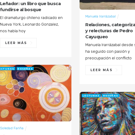
Leñador: un libro que busca
fundirse al bosque
Manuela Irarrázabal
El dramaturgo chileno radicado en
Relaciones, categoriz
Nueva York, Leonardo Gonzalez,
y relecturas de Pedro
nos habla hoy
Cayuqueo
LEER MÁS
Manuela Irarrázabal desde
ha seguido con pasión y
preocupación el conflicto
ECTURAS
RESEÑAS
LEER MÁS
LECTURAS
RESEÑAS
Soledad Fariña