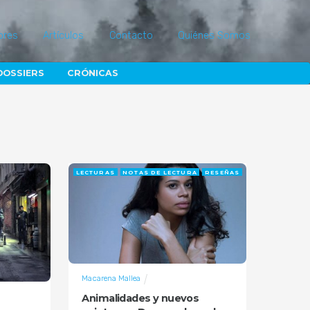
ores
Artículos
Contacto
Quiénes Somos
DOSSIERS
CRÓNICAS
LECTURAS
NOTAS DE LECTURA
RESEÑAS
Macarena Mallea
Animalidades y nuevos