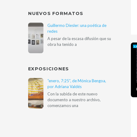
NUEVOS FORMATOS
Guillermo Diesler: una poética de
redes
A pesar de la escasa difusión que su
obra ha tenido a
L
EXPOSICIONES
“enero, 7:25”, de Mónica Bengoa,
por Adriana Valdés
Con la subida de este nuevo
documento a nuestro archivo,
comenzamos una