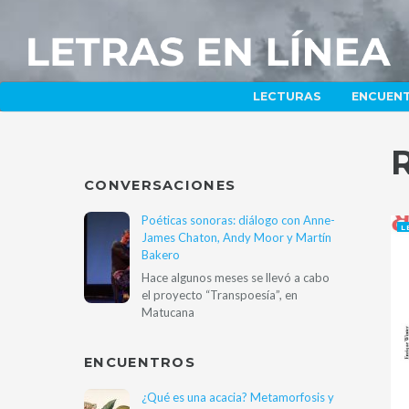
LECTURAS
ENCUEN
CONVERSACIONES
Poéticas sonoras: diálogo con Anne-
L
James Chaton, Andy Moor y Martín
Bakero
Hace algunos meses se llevó a cabo
el proyecto “Transpoesía”, en
Matucana
ENCUENTROS
¿Qué es una acacia? Metamorfosis y