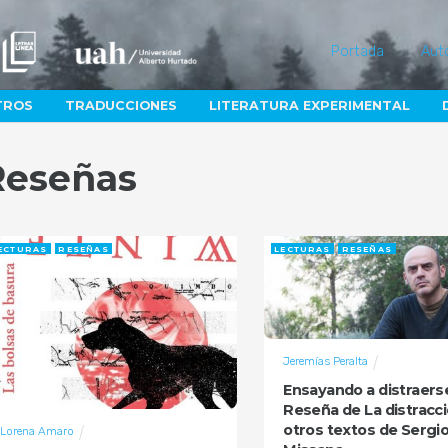
Portada
Aut
TROS
TRADUCCIONES
LITERATURA EXPERIMENTAL
Reseñas
ECTURAS
RESEÑAS
LECTURAS
RESEÑAS
Jeremías Peralta
Ensayando a distraers
Reseña de La distracci
otros textos de Sergi
Lorena Amaro