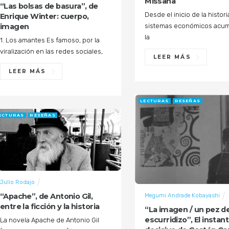
Missana
“Las bolsas de basura”, de
Desde el inicio de la histori
Enrique Winter: cuerpo,
sistemas económicos acum
imagen
la
1. Los amantes Es famoso, por la
viralización en las redes sociales,
LEER MÁS
LEER MÁS
LECTURAS
RESEÑAS
ECTURAS
RESEÑAS
Julio Rodajo
Megumi Andrade Kobayashi
“Apache”, de Antonio Gil,
entre la ficción y la historia
“La imagen / un pez de 
escurridizo”, El instan
La novela Apache de Antonio Gil