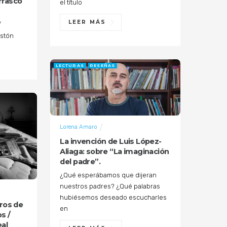
rrasco
el título
LEER MÁS
/
astón
LECTURAS
RESEÑAS
Lorena Amaro
La invención de Luis López-
Aliaga: sobre “La imaginación
del padre”.
¿Qué esperábamos que dijeran
nuestros padres? ¿Qué palabras
hubiésemos deseado escucharles
tros de
en
s /
eal