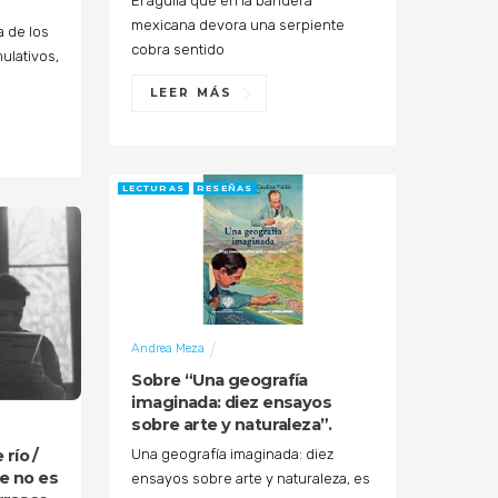
El águila que en la bandera
mexicana devora una serpiente
a de los
cobra sentido
ulativos,
LEER MÁS
LECTURAS
RESEÑAS
Andrea Meza
Sobre “Una geografía
imaginada: diez ensayos
sobre arte y naturaleza”.
Una geografía imaginada: diez
río /
te no es
ensayos sobre arte y naturaleza, es