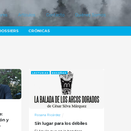
ores
Artículos
Contacto
Quiénes Somos
DOSSIERS
CRÓNICAS
LECTURAS
RESEÑAS
e:
Rosana Ricárdez
ón y
Sin lugar para los débiles
o