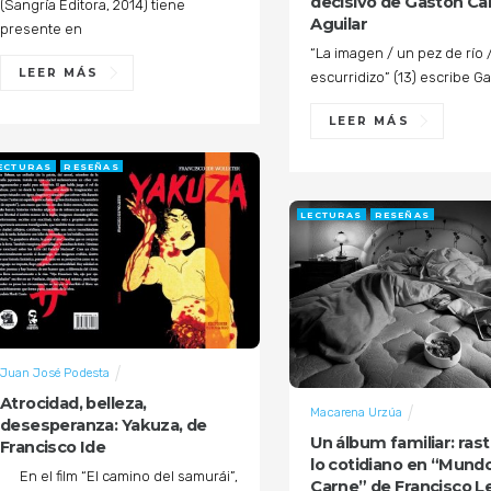
decisivo de Gastón Ca
(Sangría Editora, 2014) tiene
Aguilar
presente en
“La imagen / un pez de río 
LEER MÁS
escurridizo” (13) escribe G
LEER MÁS
ECTURAS
RESEÑAS
LECTURAS
RESEÑAS
Juan José Podesta
Atrocidad, belleza,
Macarena Urzúa
desesperanza: Yakuza, de
Un álbum familiar: ras
Francisco Ide
lo cotidiano en “Mundo
En el film “El camino del samurái”,
Carne” de Francisco L