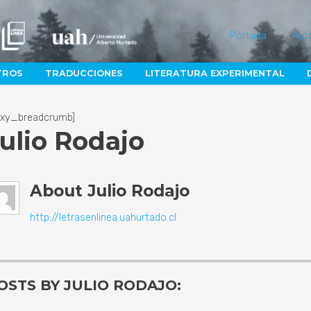
Portada
Aut
TROS
TRADUCCIONES
LITERATURA EXPERIMENTAL
lexy_breadcrumb]
ulio Rodajo
About
Julio Rodajo
http://letrasenlinea.uahurtado.cl
OSTS BY JULIO RODAJO: