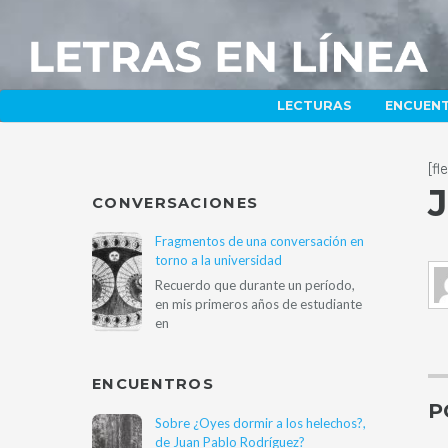
LECTURAS
ENCUEN
[f
J
CONVERSACIONES
Fragmentos de una conversación en
torno a la universidad
Recuerdo que durante un período,
en mis primeros años de estudiante
en
ENCUENTROS
P
Sobre ¿Oyes dormir a los helechos?,
de Juan Pablo Rodríguez?