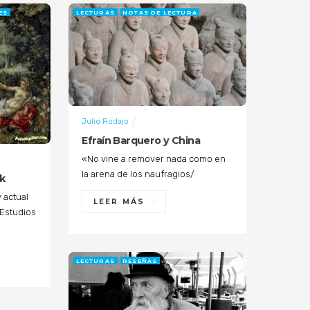
ES
LECTURAS
NOTAS DE LECTURA
Julio Rodajo
Efraín Barquero y China
«No vine a remover nada como en
la arena de los naufragios/
ok
y actual
LEER MÁS
 Estudios
LECTURAS
RESEÑAS