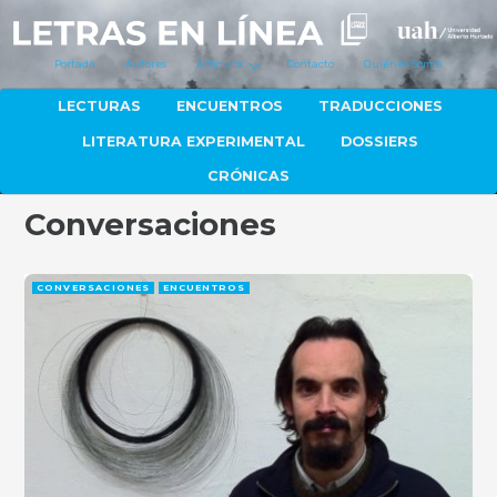
Portada
Autores
Artículos
Contacto
Quiénes Somos
LECTURAS
ENCUENTROS
TRADUCCIONES
LITERATURA EXPERIMENTAL
DOSSIERS
CRÓNICAS
Conversaciones
CONVERSACIONES
ENCUENTROS