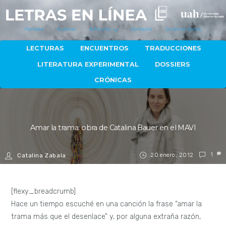
Portada
Autores
Artículos
Contacto
Quiénes Somos
LECTURAS
ENCUENTROS
TRADUCCIONES
LITERATURA EXPERIMENTAL
DOSSIERS
CRÓNICAS
Amar la trama: obra de Catalina Bauer en el MAVI
20 enero, 2012
1
Catalina Zabala
[flexy_breadcrumb]
Hace un tiempo escuché en una canción la frase “amar la
trama más que el desenlace” y, por alguna extraña razón,