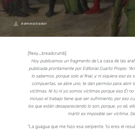
Administrador
[flexy_breadcrumb]
Hoy publicamos un fragmento de
La casa de las ara
publicada prontamente por Editorial Cuarto Propio: “Arr
lo sabemos, porque solo al final, y ni siquiera eso es
compuertas, se abre uno, te dan permiso para abrir
víctimas. Ni tú ni yo somos víctimas porque eso Él no lo
incluso el trabajo tiene que ser sufrimiento, por eso c
los que están desapareciendo lo son, porque, yo sé, el
mártir es imposible ser víctima. Se
“La guagua que me hizo esa serpiente: tú eres el resul