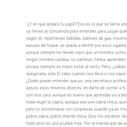
“¿Y en qué andará tu papá? Eso es lo que se llama una pregunta retórica, Felisa, porque yo sé, y tú también debes saberlo, ya tienes la conciencia para entender, para juzgar quién es, de qué materia está hecho tu papá, en qué pasos anda, allá, según él, repartiendo bebidas, balones de gas, insumos en El Melocotón, hasta El Volcán. Ahí se… adentra tu papá, y con la excusa del toque, se queda a dormir por esos lugares, se acuesta ahí quién sabe con quién. Pero yo soy tonta, a lo mejor, porque siempre he tenido claro que un hombre como el Mario Celestino iba a ser así. Ese tipo de hombre, quiero decir, ningún hombre cambia, no cambian, Felisa, apréndelo ya. Yo sé que eres una niña inteligente y eso es muy importante, porque siempre es mejor estar al tanto. Pero, ¿sabes una cosa? Uno aprende hasta donde puede, porque nadie tiene la vida asegurada, solo Él sabe cuándo nos lleva o nos saca de este mundo. Mira lo que está pasando, ¿quién puede entenderlo? ¿Quién puede entender que yo, una secretaria profesional, esté ahora en lo que estoy? Cesante y gastando mis últimos pesos, esos míseros ahorros, en darte de comer a ti, porque tu papá no puede controlar su… sexualidad. No me engañas con esa cara, aunque es bueno que aprendas ya a disimular. Yo sé que entiendes lo que te digo. Claro que lo captas, porque toda mujer lo capta, aunque sea una cabra chica, aunque sea… Cualquier mierda chica lo sabe y lo debe saber. Es mejor así, para no encontrarse con sorpresas cuando ya es muy tarde y cuando ya te han hecho la guagüita. Tú no tienes la culpa, pobre cabra, pobre mierda chica, Dios me perdone. Anda a saber tú si ya está en sus planes perdonarme, perdonarnos, y todo esto es una prueba más. Por la mierda que las pone difícil, discúlpenme. Arriba es otra cosa, no se puede juzgar sin saber. Mira lo que te digo, nunca lo sabemos, porque solo al final, y ni siquiera eso es seguro, solo cuando uno da el último suspiro, como se dice, se abren las compuertas, se abre uno, te dan permiso para abrir las puertas de la percepción. Entonces está mal que nos veamos como víctimas. Ni tú ni yo somos víctimas porque eso Él no lo permitiría. Una cosa es sufrir, porque esa es la vida, consiste en sufrir, incluso el trabajo tiene que ser sufrimiento, por eso cuesta tanto ganarse los pesos, y otra cosa es ser una víctima. Ni siquiera los que están desapareciendo lo son, porque, yo sé, ellos, los que están desapareciendo, van a ser mártires y cuando uno es un mártir es imposible ser víctima. Ser mártir es totalmente lo opuesto a ser una víctima. Y si está en tu voluntad, me refiero a ellos, ponerse en la línea de fuego, pues así tendrán que pagar. Lo dicen las escrituras, a veces, la única forma de pagar es con la vida de uno mismo, ¿y qué vamos a hacer? Eso no se puede cambiar. Está escrito así y no somos nadie como para contradecir lo que está estipulado desde tiempos inmemoriales. Debemos agradecer, Felisa, porque solo agradeciendo uno valora y aprende. ¿O te crees que llorar sirve de algo? Eso es lo que tiene un hombre ahí, ¿sabes? Y eso ni siquiera depende de ellos, porque eso… los comanda a ellos. No es como nosotras, hija. Nosotras somos distintas, somos más buenas, de chicas lo somos, también de alma, después uno puede cambiar o la misma vida, quiero decir, los hombres, te cagan, te… degradan. ¿Sabes por qué? Porque solo hay un hombre, uno solo en este mundo, en realidad no está en este mundo y tampoco es un hombre-hombre, pero, curiosamente, es todo eso al mismo tiempo. Y solo Él, ese hombre, ese ser, es una… entidad, sí. Solo Él comanda su vida y no es comandado por esto, por ese órgano de destrucción. Tu papá eligió lo que eligió. Claro que fue una elección, porque uno tiene que saber dónde está parado en este mundo, en el sentido de cuáles son tus convicciones, tus valores. A mí me echaron y por eso tú también caíste, pero no me arrepiento, quiero decir, no me quejo porque quién quiere estar rodeada de comunistas, eso nunca. Y claro que él sabe en lo que anda, porque por algo persiguen a la gente que persiguen, y si tú sabes cómo son, ¿para qué te metes con ellos? Con ese tipo, anda a saber qué esconden ahí. Armas, es lo que escuché, pero de mi boca no ha salido nada de eso, nunca. Y esa vieja con sus vinos calientes, cómo se llaman, en esas peñas a las que tu papá le gustaba ir. Según él, es solo porque les reparte las bebidas y los panes, pero yo 