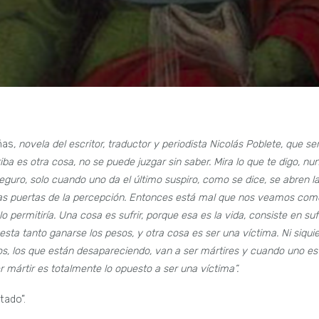
ñas
, novela del escritor, traductor y periodista Nicolás Poblete, que se
iba es otra cosa, no se puede juzgar sin saber. Mira lo que te digo, nu
 seguro, solo cuando uno da el último suspiro, como se dice, se abren l
 las puertas de la percepción. Entonces está mal que nos veamos com
 permitiría. Una cosa es sufrir, porque esa es la vida, consiste en sufr
uesta tanto ganarse los pesos, y otra cosa es ser una víctima. Ni siqui
los, los que están desapareciendo, van a ser mártires y cuando uno es
r mártir es totalmente lo opuesto a ser una víctima”.
tado”.