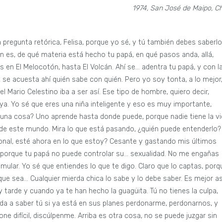
1974, San José de Maipo, Ch
no soy tonta. Oye, yo soy bonita, eso lo sé y todos lo saben, todos me lo dicen, pero aquí estoy, contigo, al lado tuyo, mientras que él, claro, el churro llegado del norte, con esa risa y ese modo galán. Claro que uno cae… con esos ojos. Pero también su olor a cigarro, a ropa pasada a humo viejo; cigarros y también de asados y hogueras. Esas peñas… y algo capilar, como una loción amarga, entonces no… Una serpiente, hombre-serpiente, porque algo libidinoso también en esa garganta, mientras tragaba. Mario Celestino Bórquez. Mario Celestino. Mario. Celestino. Tu papá. Sé identificarlos; ese tipo de hombres cuya sexualidad es incluso evidente en su cuello. ¿Y sabes lo que se siente? Por lo menos yo, como si tuviera un árbol dentro de mi pecho, un ramaje que es llenado con agua, inundado con tanta agua barrosa, ahogándote… Dios mío, es como el río cuando está lleno. ¿Te acuerdas cuando se inundó y se desbordó? El río se lleva todo, te avasalla. Así mismo es, en tu cuerpo. Y ¿sabes qué, hija? Eso no está bien. Esto no puede repetirse. No debe repetirse… porque es un exceso, es lo que puede desquiciarte, porque te… obnubila. Ay, mi amor, tengo miedo. Tengo miedo de que nos haga algo ese hombre. Pero es raro que eso pase. Ya no. ¿Tienes miedo tú también? Tienes toda la razón de sentir miedo, y yo soy mala madre quizá porque no me siento capaz de protegerte, pero lo voy a hacer igual, cueste lo que cueste. Lo único que una madre debe hacer, al final del día, lo último, la única prueba final, la que debes responder, o sea, cuando te piden rendir cuentas allá arriba o donde sea que sea; la insuperable prueba, porque puedes haber sido exitosa en mil cosas y también puedes haber cometido millones de errores, entonces solo queda, de tu paso entero sobre esta tierra, como mamá solo queda eso: poder responder sí, fui una buena madre. ¿Por qué? Porque te protegí, protegí con mi vida a mi hija. Es lo único que vale al final de nuestra vida. Pero es un final que es el principio, escucha lo que te digo. Al final, me hicieron un favor, claro que el favor fue para todos. Imagínate ver, o sea, sentir que cuando te echan, es como un regalo. Ahora lo tengo claro. Para mí siempre ha estado claro y yo no estaba contenta ahí… añoro otros tiempos, este tampoco me gusta… Pero anda a saber tú, si ya la vida de uno es una prueba para uno, pequeña, porque es una sola vida, imagínate lo que es una prueba para un país entero, que Él decida poner a prueba a un país completo, como en otras ocasiones ha hecho con algunos pueblos. Ahí nadie puede… no queda otra que aceptar la prueba, aunque la vida se nos vaya en ello. Uno no tiene la capacidad para comprender y ver tanto en el futuro, pero Él sí puede ver el horizonte, puede ver todo el futuro que le queda al planeta. O sea, el futuro es de Él, Él lo crea y lo diseña, entonces no es de extrañar que uno no sepa cómo va a venir la mano… Tampoco idealizo todo el pasado, claro que no, ese tiempo donde todos, hasta mi papá, tu abuelo, iban a las casas de putas, así mismo te lo digo. Ellos son los hijos de puta. Y… Ya, ahora acuéstate bien. Duérmete, que tengo que ordenar, tengo que limpiar. Y mírame bien, porque este va a ser mi peinado, mi corte. Qué me importa, quién me ve. Responde, pues. ¿Quién me ve a mí? No me refiero a ti, eso es obvio… Porque a tu papá ahora le gustan las viejas de pelo largo. ¡Un asco! Pero ya está, porque todo se va, mi niña. Mi niña linda, todo se va y queda en el pasado, como lo mismo que te estoy diciendo ahora. ¿Ves cómo este pelo ya es otro? ¿Ves cómo mi peinado anterior ya está en el pasado? Así mismo es. Oye, así es la vida y llorar no tiene nada que ver, son emociones solamente. Tú también lo sabes, porque eres inteligente, saliste a mí y no a ese degenerado caliente, por eso lo sabes… ¿Ves que no hay de qué preocuparse? Ya te dije que llorar es… no es lo que Él quiere de nosotras. Al contrario, lo que necesitamos es valentía, pero no arrogancia, sino sumisión. Es una tranquilidad, porque es lo único que podemos hacer y para lo que no se necesita hacer ningún esfuerzo, aunque no entendamos eso en toda nuestra vida. Al final, uno deduce que todo el esfuerzo es en vano, pero no me malinterpretes. Cuesta realizarlo, pero no tendría que costar si supiéramos, si obedeciéramos desde un principio, como fue estipulado. Lo que pasa es que ahora debemos pagar por esa arrogancia que te digo. Todos estamos pagando, como país entero, porque nunca se debió intentar torcerle la mano a Él. Yo vi, en ese mismo colegio, cómo querían sacarlo, y te lo digo, sacarlo hasta de las mallas de estudio: sacar el ramo de religión. ¿Cómo se puede aguantar algo así? Él no lo iba a tolerar, y si ese es el castigo, porque no me digas que quien siga esas órdenes no merece un castigo, pues así es no más. ¿Me entiendes cuando te digo que me hicieron un favor? Uno después lo comprende. Es verdad que en ese colegio te aguantaron, de chica, pero ¿qué madre quiere esa educación contaminada para un hijo, una mierda chica que está recién entrando al mundo y que no aceptan que aprenda de religión? El favor que te digo fue para muchos. Por algo cerraron ese colegio hereje que se creía superior al mensaje de Él. El castigo fue un golpe, así tal cual como la palabra lo indica. Un golpe para toda la ciudadanía. No es novedad que pagan justos por pecadores, como el cordero, que no tiene ninguna culpa de su condición, de ser un cordero, pero, ojo, que también hay lobos con piel de oveja, entonces no es nada de fácil, nunca es fácil, si no, no estaríam