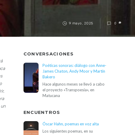
9 mayo, 2025
0
CONVERSACIONES
rá
Poéticas sonoras: diálogo con Anne-
nca
James Chaton, Andy Moor y Martín
as
Bakero
o
Hace algunos meses se llevó a cabo
el proyecto «Transpoesía», en
ir,
Matucana
era
 un
ENCUENTROS
Óscar Hahn, poemas en voz alta
Los siguientes poemas, en su