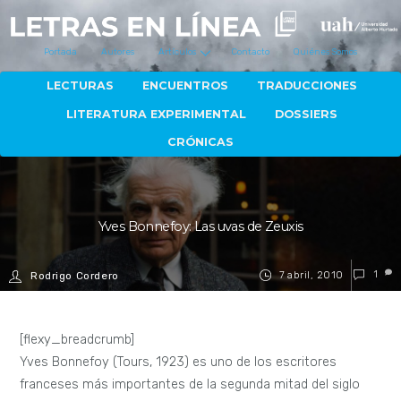
Portada
Autores
Artículos
Contacto
Quiénes Somos
LECTURAS
ENCUENTROS
TRADUCCIONES
LITERATURA EXPERIMENTAL
DOSSIERS
CRÓNICAS
Yves Bonnefoy: Las uvas de Zeuxis
7 abril, 2010
1
Rodrigo Cordero
[flexy_breadcrumb]
Yves Bonnefoy (Tours, 1923) es uno de los escritores
franceses más importantes de la segunda mitad del siglo