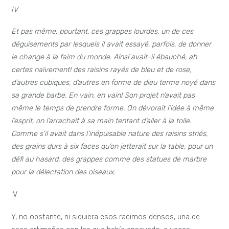
IV
Et pas même, pourtant, ces grappes lourdes, un de ces
déguisements par lesquels il avait essayé, parfois, de donner
le change à la faim du monde. Ainsi avait-il ébauché, ah
certes naïvement! des raisins rayés de bleu et de rose,
d’autres cubiques, d’autres en forme de dieu terme noyé dans
sa grande barbe.
En vain, en vain! Son projet n’avait pas
même le temps de prendre forme. On dévorait l’idée à même
l’esprit, on l’arrachait à sa main tentant d’aller à la toile.
Comme s’il avait dans l’inépuisable nature des raisins striés,
des grains durs à six faces qu’on jetterait sur la table, pour un
défi au hasard, des grappes comme des statues de marbre
pour la délectation des oiseaux.
IV
Y, no obstante, ni siquiera esos racimos densos, una de