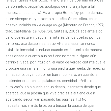
renacentistas y barrocos… y ahora en los poemas en prosa
de Bonnefoy, pequeños apólogos de moraleja ligera (al
menos, en apariencia). Es el propio Bonnefoy, por lo demás,
quien siempre muy próximo a la reflexión estética, en un
ensayo incluido en
Le nuage rouge
(Mercure de France, 1977;
trad. castellana,
La nube roja
, Síntesis, 2003), adelanta algo
de lo que está en juego en el interés de los poetas por los
pintores, ese deseo insensato: «Para el escritor nunca
existe lo inmediato, incluso cuando está atento de manera
apasionada a cuanto aún no tiene nombre, ni figura aún
definible. Sabe, por intuición, el valor de verdad distinta que le
propone una rama en flor o una piedra que rueda, de repecho
en repecho, cayendo por un barranco. Pero, en cuanto a
pretender crear en las palabras su densidad infinita, o su
puro vacío, sólo puede ser un deseo, insensato desde que
aparece, que la poesía que vive gracias a él tiene que ir
apartando según van pasando las páginas. (…) No
necesitamos ir más lejos para buscar la causa de que