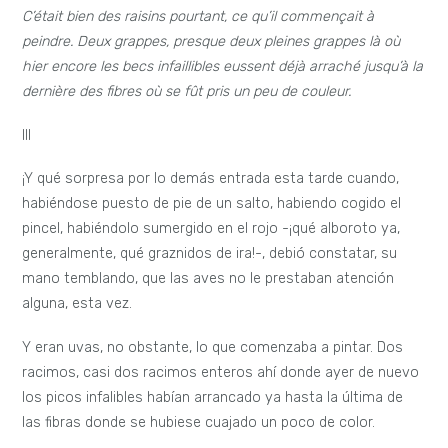
C’était bien des raisins pourtant, ce qu’il commençait à
peindre. Deux grappes, presque deux pleines grappes là où
hier encore les becs infaillibles eussent déjà arraché jusqu’à la
dernière des fibres où se fût pris un peu de couleur.
III
¡Y qué sorpresa por lo demás entrada esta tarde cuando,
habiéndose puesto de pie de un salto, habiendo cogido el
pincel, habiéndolo sumergido en el rojo -¡qué alboroto ya,
generalmente, qué graznidos de ira!-, debió constatar, su
mano temblando, que las aves no le prestaban atención
alguna, esta vez.
Y eran uvas, no obstante, lo que comenzaba a pintar. Dos
racimos, casi dos racimos enteros ahí donde ayer de nuevo
los picos infalibles habían arrancado ya hasta la última de
las fibras donde se hubiese cuajado un poco de color.