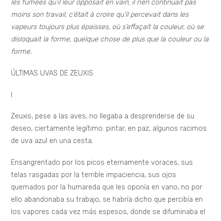
les fumées qu’il leur opposait en vain, il n’en continuait pas
moins son travail, c’était à croire qu’il percevait dans les
vapeurs toujours plus épaisses, où s’effaçait la couleur, où se
disloquait la forme, quelque chose de plus que la couleur ou la
forme.
ÚLTIMAS UVAS DE ZEUXIS
I
Zeuxis, pese a las aves, no llegaba a desprenderse de su
deseo, ciertamente legítimo: pintar, en paz, algunos racimos
de uva azul en una cesta.
Ensangrentado por los picos eternamente voraces, sus
telas rasgadas por la terrible impaciencia, sus ojos
quemados por la humareda que les oponía en vano, no por
ello abandonaba su trabajo, se habría dicho que percibía en
los vapores cada vez más espesos, donde se difuminaba el