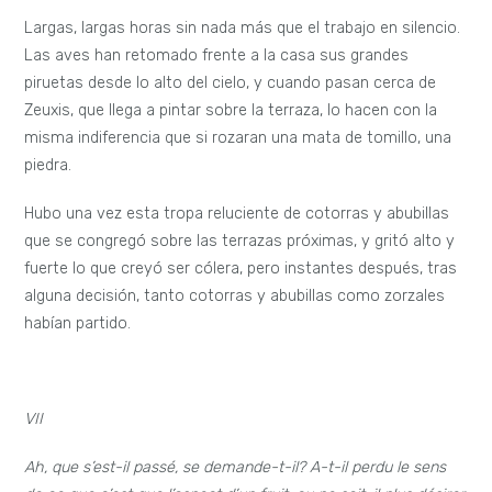
Largas, largas horas sin nada más que el trabajo en silencio.
Las aves han retomado frente a la casa sus grandes
piruetas desde lo alto del cielo, y cuando pasan cerca de
Zeuxis, que llega a pintar sobre la terraza, lo hacen con la
misma indiferencia que si rozaran una mata de tomillo, una
piedra.
Hubo una vez esta tropa reluciente de cotorras y abubillas
que se congregó sobre las terrazas próximas, y gritó alto y
fuerte lo que creyó ser cólera, pero instantes después, tras
alguna decisión, tanto cotorras y abubillas como zorzales
habían partido.
VII
Ah, que s’est-il passé, se demande-t-il? A-t-il perdu le sens