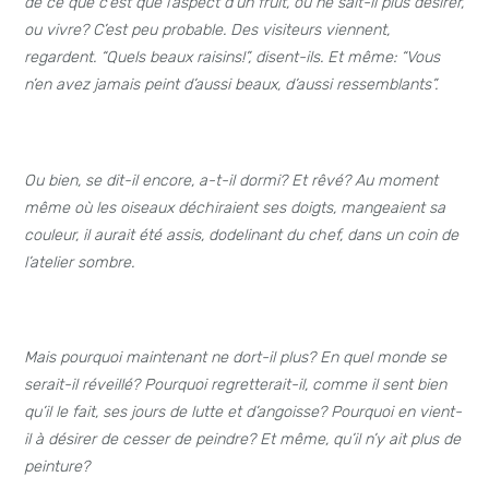
de ce que c’est que l’aspect d’un fruit, ou ne sait-il plus désirer,
ou vivre?
C’est peu probable. Des visiteurs viennent,
regardent. “Quels beaux raisins!”, disent-ils. Et même: “Vous
n’en avez jamais peint d’aussi beaux, d’aussi ressemblants”.
Ou bien, se dit-il encore, a-t-il dormi? Et rêvé? Au moment
même où les oiseaux déchiraient ses doigts, mangeaient sa
couleur, il aurait été assis, dodelinant du chef, dans un coin de
l’atelier sombre.
Mais pourquoi maintenant ne dort-il plus? En quel monde se
serait-il réveillé? Pourquoi regretterait-il, comme il sent bien
qu’il le fait, ses jours de lutte et d’angoisse? Pourquoi en vient-
il à désirer de cesser de peindre?
Et même, qu’il n’y ait plus de
peinture?