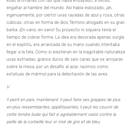
esas artimañas con las que había ensayado, a veces,
engañar al hambre del mundo. Así había esbozado, ¡ah,
ingenuamente, por cierto! uvas rayadas de azul y rosa, otras
cúbicas, otras en forma de dios Término ahogado en su gran
barba. ¡En vano, en vano! Su proyecto ni siquiera tenía el
tiempo de cobrar forma. La idea era devorada apenas surgía
en el espíritu, era arrancada de su mano cuando intentaba
llegar a la tela. Como si existieran en la inagotable naturaleza
uvas estriadas, granos duros de seis caras que se arrojaran
sobre la mesa, por un desafío al azar, racimos como
estatuas de mármol para la delectación de las aves.
V
Il peint en paix, maintenant. Il peut faire ses grappes de plus
en plus ressemblantes, appétissantes, il peut les couvrir de
cette tendre buée qui fait si agréablement valoir contre la
paille de la corbeille leur or irisé de gris et de bleu.