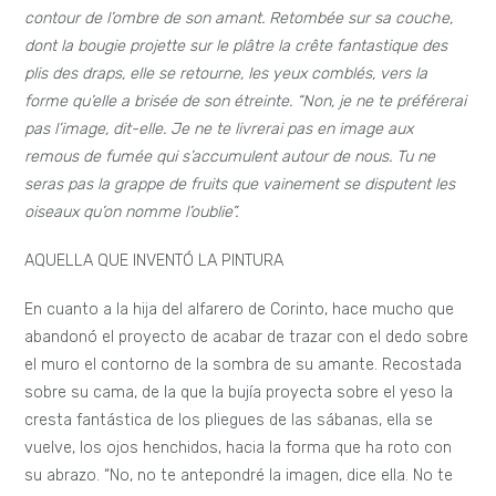
contour de l’ombre de son amant. Retombée sur sa couche,
dont la bougie projette sur le plâtre la crête fantastique des
plis des draps, elle se retourne, les yeux comblés, vers la
forme qu’elle a brisée de son étreinte. “Non, je ne te préférerai
pas l’image, dit-elle. Je ne te livrerai pas en image aux
remous de fumée qui s’accumulent autour de nous. Tu ne
seras pas la grappe de fruits que vainement se disputent les
oiseaux qu’on nomme l’oublie”.
AQUELLA QUE INVENTÓ LA PINTURA
En cuanto a la hija del alfarero de Corinto, hace mucho que
abandonó el proyecto de acabar de trazar con el dedo sobre
el muro el contorno de la sombra de su amante. Recostada
sobre su cama, de la que la bujía proyecta sobre el yeso la
cresta fantástica de los pliegues de las sábanas, ella se
vuelve, los ojos henchidos, hacia la forma que ha roto con
su abrazo. “No, no te antepondré la imagen, dice ella. No te