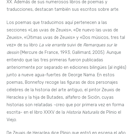
XX. Además de sus numerosos libros de poemas y
traducciones, destacan también sus escritos sobre arte.
Los poemas que traducimos aquí pertenecen a las
secciones «Las uvas de Zeuxis», «De nuevo las uvas de
Zeuxis», «Últimas uvas de Zeuxis» y «Dos músicos, tres tal
vez» de su libro
La vie errante
suivi de
Remarques sur le
dessin
(Mercure de France, 1993; Gallimard, 2005).
Aunque
entiendo que las tres primeras fueron publicadas
anteriormente por separado en ediciones bilingües (al inglés)
junto a nueve agua-fuertes de George Nama. En estos
poemas, Bonnefoy recoge las figuras de dos personajes
célebres de la historia del arte antiguo, el pintor Zeuxis de
Heraclea y la hija de Butades, alfafero de Sición, cuyas
historias son relatadas -creo que por primera vez en forma
escrita- en el libro XXXV de la
Historia Naturalis
de Plinio el
Viejo.
De Zeuxis de Heraclea dice Plinio que entró en escena el año