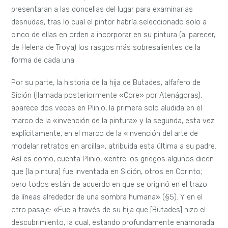
presentaran a las doncellas del lugar para examinarlas
desnudas, tras lo cual el pintor habría seleccionado solo a
cinco de ellas en orden a incorporar en su pintura (al parecer,
de Helena de Troya) los rasgos más sobresalientes de la
forma de cada una.
Por su parte, la historia de la hija de Butades, alfafero de
Sición (llamada posteriormente «Core» por Atenágoras),
aparece dos veces en Plinio, la primera solo aludida en el
marco de la «invención de la pintura» y la segunda, esta vez
explícitamente, en el marco de la «invención del arte de
modelar retratos en arcilla», atribuida esta última a su padre.
Así es como, cuenta Plinio, «entre los griegos algunos dicen
que [la pintura] fue inventada en Sición, otros en Corinto;
pero todos están de acuerdo en que se originó en el trazo
de líneas alrededor de una sombra humana» (§5). Y en el
otro pasaje: «Fue a través de su hija que [Butades] hizo el
descubrimiento, la cual, estando profundamente enamorada