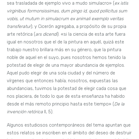
sea trasladada de ejemplo vivo a mudo simulacro» (
ex istis
virginibus formonsissimas, dum pingo id, quod pollicitus sum
vobis, ut mutum in simulacrum ex animali exemplo veritas
transferatur
); y Cicerón agregaba, a propósito de su propia
arte retórica (
ars dicendi
): «si la ciencia de esta arte fuera
igual en nosotros que el de la pintura en aquél, quizá este
trabajo nuestro brillara más en su género, que la pintura
noble de aquel en el suyo, pues nosotros hemos tenido la
potestad de elegir de una mayor abundancia de ejemplos.
Aquel pudo elegir de una sola ciudad y del número de
vírgenes que entonces había; nosotros, expuestas las
abundancias, tuvimos la potestad de elegir cada cosa que
nos placiera, de todo lo que de esta enseñanza ha habido
desde el más remoto principio hasta este tiempo» (
De la
invención retórica
II, 5).
Algunos estudiosos contemporáneos del tema apuntan que
estos relatos se inscriben en el ámbito del deseo de destruir