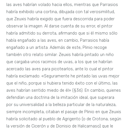
las aves habrían volado hacia ellos, mientras que Parrasios
habría exhibido una cortina, dibujada con tal verosimilitud,
que Zeuxis habría exigido que fuera descorrida para poder
observar la imagen. Al darse cuenta de su error, el pintor
habría admitido su derrota, afirmando que si él mismo sólo
había engañado a las aves, en cambio, Parrasios había
engañado a un artista. Además de este, Plinio recoge
también otro relato similar: Zeuxis habría pintado un niño
que cargaba unos racimos de uvas, a los que se habrían
acercado las aves para picotearlos, ante lo cual el pintor
habría exclamado: «Seguramente he pintado las uvas mejor
que el niño, porque si hubiera tenido éxito con el último, las
aves habrían sentido miedo de él» (§36). En cambio, quienes
defendían una doctrina de la imitación ideal, que superara
por su universalidad a la belleza particular de la naturaleza,
siempre incompleta, citaban el pasaje de Plinio en que Zeuxis
habría solicitado al pueblo de Agrigento (o de Crotona, según
la versión de Cicerón y de Dionisio de Halicarnaso) que le