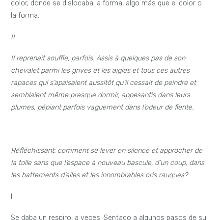
color, donde se dislocaba la forma, algo más que el color o
la forma.
II
Il reprenait souffle, parfois. Assis à quelques pas de son
chevalet parmi les grives et les aigles et tous ces autres
rapaces qui s’apaisaient aussitôt qu’il cessait de peindre et
semblaient même presque dormir, appesantis dans leurs
plumes, pépiant parfois vaguement dans l’odeur de fiente.
Réfléchissant: comment se lever en silence et approcher de
la toile sans que l’espace à nouveau bascule, d’un coup, dans
les battements d’ailes et les innombrables cris rauques?
II
Se daba un respiro, a veces. Sentado a algunos pasos de su