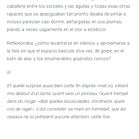
caballete entre los zorzales y las águilas y todas esas otras
rapaces que se apaciguaban tan pronto dejaba de pintar e
incluso parecían casi dormir, aletargadas en sus plumas,
piando a veces vagamente en el olor a estiércol.
Reflexionaba: ¿cómo levantarse en silencio y aproximarse a
la tela sin que el espacio bascule otra vez, de golpe, en el
batir de alas y los innumerables graznidos roncos?
III
Et quelle surprise aussi bien cette fin d’après-midi où, s’étant
mis debout d’un bond, ayant saisi un pinceau, l’ayant trempé
dans du rouge
–
déjà quelles bousculades, d’ordinaire, quels
cris de rage!
–
, il dut constater, sa main en tremblait, que les
oiseaux ne lui prêtaient aucune attention, cette fois.