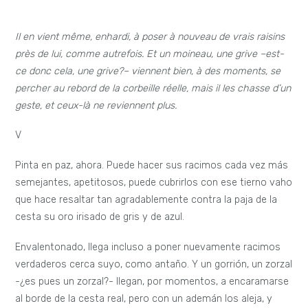
Il en vient même, enhardi, à poser à nouveau de vrais raisins
près de lui, comme autrefois.
Et un moineau, une grive
–
est-
ce donc cela, une grive?
–
viennent bien, à des moments, se
percher au rebord de la corbeille réelle, mais il les chasse d’un
geste, et ceux-là ne reviennent plus.
V
Pinta en paz, ahora. Puede hacer sus racimos cada vez más
semejantes, apetitosos, puede cubrirlos con ese tierno vaho
que hace resaltar tan agradablemente contra la paja de la
cesta su oro irisado de gris y de azul.
Envalentonado, llega incluso a poner nuevamente racimos
verdaderos cerca suyo, como antaño. Y un gorrión, un zorzal
-¿es pues un zorzal?- llegan, por momentos, a encaramarse
al borde de la cesta real, pero con un ademán los aleja, y