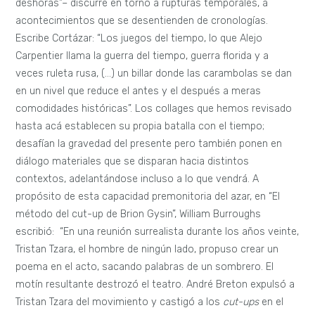
deshoras”– discurre en torno a rupturas temporales, a
acontecimientos que se desentienden de cronologías.
Escribe Cortázar: “Los juegos del tiempo, lo que Alejo
Carpentier llama la guerra del tiempo, guerra florida y a
veces ruleta rusa, (…) un billar donde las carambolas se dan
en un nivel que reduce el antes y el después a meras
comodidades históricas”. Los collages que hemos revisado
hasta acá establecen su propia batalla con el tiempo;
desafían la gravedad del presente pero también ponen en
diálogo materiales que se disparan hacia distintos
contextos, adelantándose incluso a lo que vendrá. A
propósito de esta capacidad premonitoria del azar, en “El
método del cut-up de Brion Gysin”, William Burroughs
escribió: “En una reunión surrealista durante los años veinte,
Tristan Tzara, el hombre de ningún lado, propuso crear un
poema en el acto, sacando palabras de un sombrero. El
motín resultante destrozó el teatro. André Breton expulsó a
Tristan Tzara del movimiento y castigó a los
cut-ups
en el