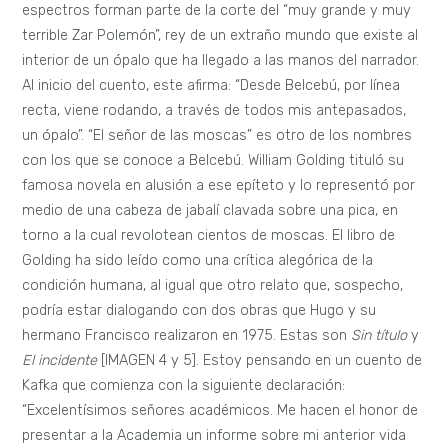
espectros forman parte de la corte del “muy grande y muy
terrible Zar Polemón”, rey de un extraño mundo que existe al
interior de un ópalo que ha llegado a las manos del narrador.
Al inicio del cuento, este afirma: “Desde Belcebú, por línea
recta, viene rodando, a través de todos mis antepasados,
un ópalo”. “El señor de las moscas” es otro de los nombres
con los que se conoce a Belcebú. William Golding tituló su
famosa novela en alusión a ese epíteto y lo representó por
medio de una cabeza de jabalí clavada sobre una pica, en
torno a la cual revolotean cientos de moscas. El libro de
Golding ha sido leído como una crítica alegórica de la
condición humana, al igual que otro relato que, sospecho,
podría estar dialogando con dos obras que Hugo y su
hermano Francisco realizaron en 1975. Estas son
Sin título
y
El incidente
[IMAGEN 4 y 5]. Estoy pensando en un cuento de
Kafka que comienza con la siguiente declaración:
“Excelentísimos señores académicos. Me hacen el honor de
presentar a la Academia un informe sobre mi anterior vida