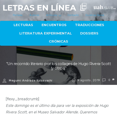
Portada
Autores
Artículos
Contacto
Quiénes Somos
LECTURAS
ENCUENTROS
TRADUCCIONES
LITERATURA EXPERIMENTAL
DOSSIERS
CRÓNICAS
“Un recorrido literario por los collages de Hugo Rivera-Scott
(y otros)”
9 agosto, 2019
0
Megumi Andrade Kobayashi
[flexy_breadcrumb]
Este domingo es el último día para ver la exposición de Hugo
Rivera Scott, en el Museo Salvador Allende. Queremos