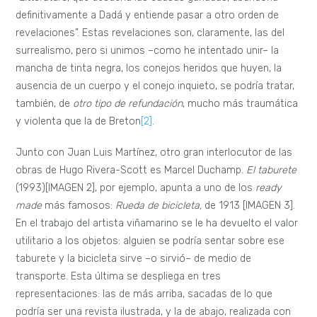
definitivamente a Dadá y entiende pasar a otro orden de
revelaciones”. Estas revelaciones son, claramente, las del
surrealismo, pero si unimos –como he intentado unir– la
mancha de tinta negra, los conejos heridos que huyen, la
ausencia de un cuerpo y el conejo inquieto, se podría tratar,
también, de
otro tipo de refundación
, mucho más traumática
y violenta que la de Breton
[2]
.
Junto con Juan Luis Martínez, otro gran interlocutor de las
obras de Hugo Rivera-Scott es Marcel Duchamp.
El taburete
(1993)[IMAGEN 2], por ejemplo, apunta a uno de los
ready
made
más famosos:
Rueda de bicicleta,
de 1913 [IMAGEN 3].
En el trabajo del artista viñamarino se le ha devuelto el valor
utilitario a los objetos: alguien se podría sentar sobre ese
taburete y la bicicleta sirve –o sirvió– de medio de
transporte. Esta última se despliega en tres
representaciones: las de más arriba, sacadas de lo que
podría ser una revista ilustrada, y la de abajo, realizada con