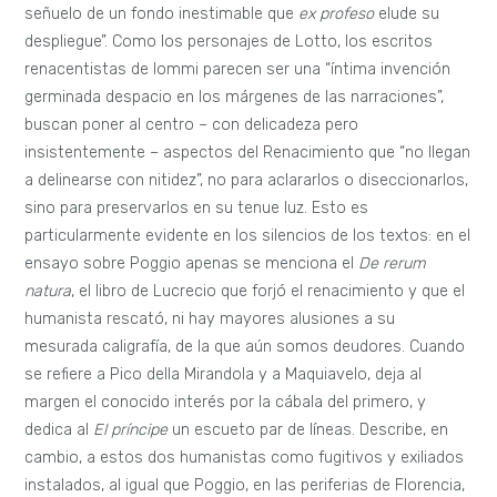
señuelo de un fondo inestimable que
ex profeso
elude su
despliegue”. Como los personajes de Lotto, los escritos
renacentistas de Iommi parecen ser una “íntima invención
germinada despacio en los márgenes de las narraciones”,
buscan poner al centro – con delicadeza pero
insistentemente – aspectos del Renacimiento que “no llegan
a delinearse con nitidez”, no para aclararlos o diseccionarlos,
sino para preservarlos en su tenue luz. Esto es
particularmente evidente en los silencios de los textos: en el
ensayo sobre Poggio apenas se menciona el
De rerum
natura
, el libro de Lucrecio que forjó el renacimiento y que el
humanista rescató, ni hay mayores alusiones a su
mesurada caligrafía, de la que aún somos deudores. Cuando
se refiere a Pico della Mirandola y a Maquiavelo, deja al
margen el conocido interés por la cábala del primero, y
dedica al
El príncipe
un escueto par de líneas. Describe, en
cambio, a estos dos humanistas como fugitivos y exiliados
instalados, al igual que Poggio, en las periferias de Florencia,