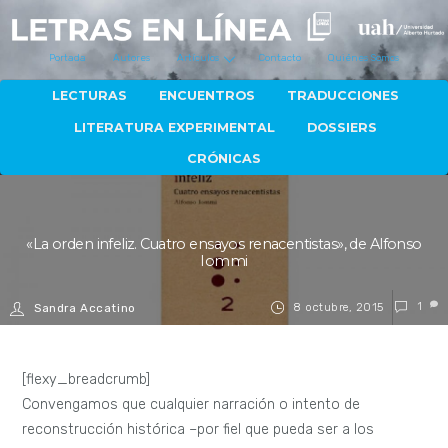
Portada
Autores
Artículos
Contacto
Quiénes Somos
LECTURAS
ENCUENTROS
TRADUCCIONES
LITERATURA EXPERIMENTAL
DOSSIERS
CRÓNICAS
«La orden infeliz. Cuatro ensayos renacentistas», de Alfonso
Iommi
8 octubre, 2015
1
Sandra Accatino
[flexy_breadcrumb]
Convengamos que cualquier narración o intento de
reconstrucción histórica –por fiel que pueda ser a los