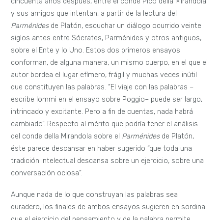
cincuenta años después, entre el conde Pico della Mirandola
y sus amigos que intentan, a partir de la lectura del
Parménides
de Platón, escuchar un diálogo ocurrido veinte
siglos antes entre Sócrates, Parménides y otros antiguos,
sobre el Ente y lo Uno. Estos dos primeros ensayos
conforman, de alguna manera, un mismo cuerpo, en el que el
autor bordea el lugar efímero, frágil y muchas veces inútil
que constituyen las palabras. “El viaje con las palabras –
escribe Iommi en el ensayo sobre Poggio– puede ser largo,
intrincado y excitante. Pero a fin de cuentas, nada habrá
cambiado”. Respecto al mérito que podría tener el análisis
del conde della Mirandola sobre el
Parménides
de Platón,
éste parece descansar en haber sugerido “que toda una
tradición intelectual descansa sobre un ejercicio, sobre una
conversación ociosa”.
Aunque nada de lo que construyan las palabras sea
duradero, los finales de ambos ensayos sugieren en sordina
que el ejercicio del pensamiento y de la palabra permite