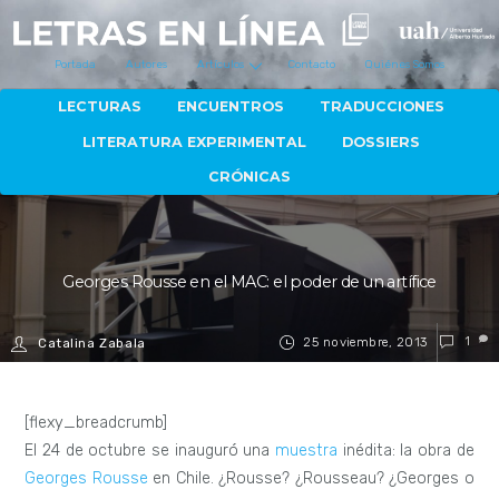
Portada
Autores
Artículos
Contacto
Quiénes Somos
LECTURAS
ENCUENTROS
TRADUCCIONES
LITERATURA EXPERIMENTAL
DOSSIERS
CRÓNICAS
Georges Rousse en el MAC: el poder de un artífice
25 noviembre, 2013
1
Catalina Zabala
[flexy_breadcrumb]
El 24 de octubre se inauguró una
muestra
inédita: la obra de
Georges Rousse
en Chile. ¿Rousse? ¿Rousseau? ¿Georges o