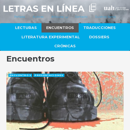
Portada
Autores
Artículos
Contacto
Quiénes Somos
LECTURAS
ENCUENTROS
TRADUCCIONES
LITERATURA EXPERIMENTAL
DOSSIERS
CRÓNICAS
Encuentros
ENCUENTROS
PRESENTACIONES