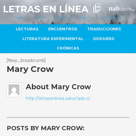
Portada
Autores
Artículos
Contacto
Quiénes Somos
LECTURAS
ENCUENTROS
TRADUCCIONES
LITERATURA EXPERIMENTAL
DOSSIERS
CRÓNICAS
[flexy_breadcrumb]
Mary Crow
About
Mary Crow
http://letrasenlinea.uahurtado.cl
POSTS BY MARY CROW: