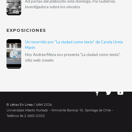
Ad portas del plebiscito este domingo, Pía Gutiérrez,
investigadora sobre los vínculos
EXPOSICIONES
Un recorrido por “La ciudad como texto” de Carola Ureta
Marin
Hoy Andrea Meza nos presenta “La ciudad como texto”,
sitio web creado
©
Letras En Línea / UAH
2026
Universidad Alberto Hurtado - Almirante Barroso 10, Santiago de Chile -
Teléfono 56 2 2692 0200