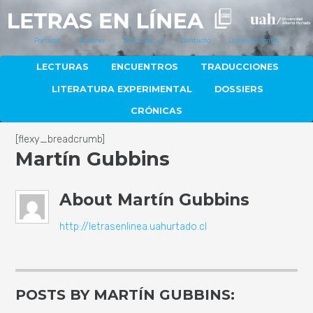
Portada
Autores
Artículos
Contacto
Quiénes Somos
LECTURAS
ENCUENTROS
TRADUCCIONES
LITERATURA EXPERIMENTAL
DOSSIERS
CRÓNICAS
[flexy_breadcrumb]
Martín Gubbins
About
Martín Gubbins
http://letrasenlinea.uahurtado.cl
POSTS BY MARTÍN GUBBINS: