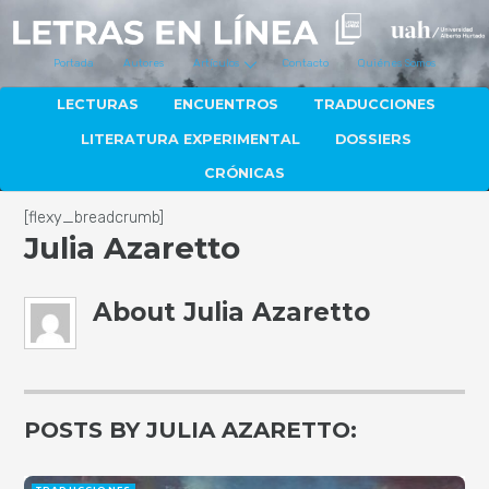
Portada
Autores
Artículos
Contacto
Quiénes Somos
LECTURAS
ENCUENTROS
TRADUCCIONES
LITERATURA EXPERIMENTAL
DOSSIERS
CRÓNICAS
[flexy_breadcrumb]
Julia Azaretto
About
Julia Azaretto
POSTS BY JULIA AZARETTO: