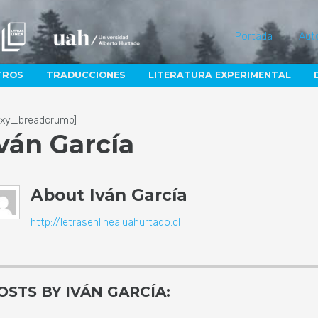
Portada
Aut
TROS
TRADUCCIONES
LITERATURA EXPERIMENTAL
lexy_breadcrumb]
ván García
About
Iván García
http://letrasenlinea.uahurtado.cl
OSTS BY IVÁN GARCÍA: