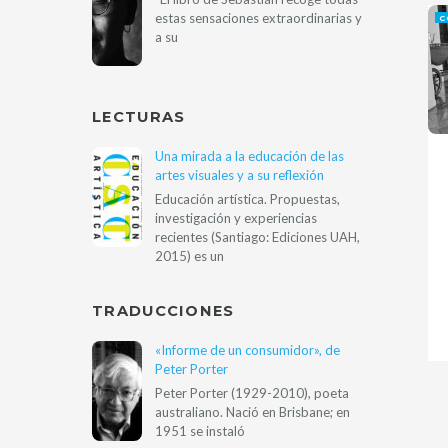
estas sensaciones extraordinarias y
C
a su
LECTURAS
Una mirada a la educación de las
artes visuales y a su reflexión
Educación artística. Propuestas,
investigación y experiencias
recientes (Santiago: Ediciones UAH,
2015) es un
TRADUCCIONES
«Informe de un consumidor», de
Peter Porter
Peter Porter (1929-2010), poeta
australiano. Nació en Brisbane; en
1951 se instaló