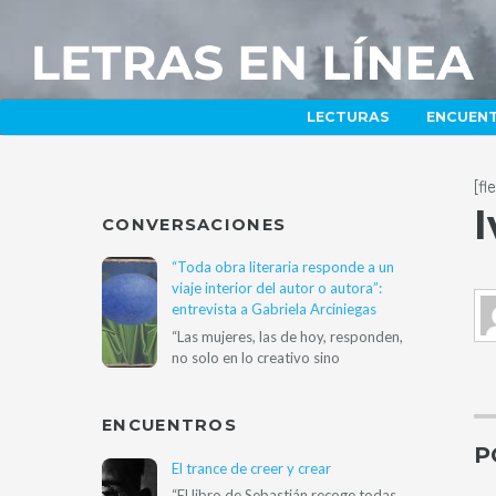
LECTURAS
ENCUEN
[f
I
CONVERSACIONES
“Toda obra literaria responde a un
viaje interior del autor o autora”:
entrevista a Gabriela Arciniegas
“Las mujeres, las de hoy, responden,
no solo en lo creativo sino
ENCUENTROS
P
El trance de creer y crear
“El libro de Sebastián recoge todas