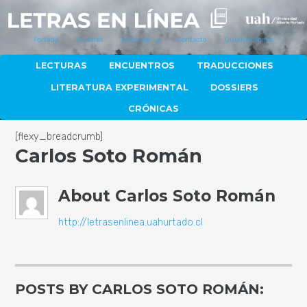
Portada
Autores
Artículos
Contacto
Quiénes Somos
LECTURAS
ENCUENTROS
TRADUCCIONES
LITERATURA EXPERIMENTAL
DOSSIERS
CRÓNICAS
[flexy_breadcrumb]
Carlos Soto Román
About
Carlos Soto Román
http://letrasenlinea.uahurtado.cl
POSTS BY CARLOS SOTO ROMÁN: