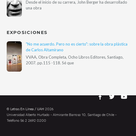
Desde el inicio de su carrera, John Berger ha desarrollado
una obra
EXPOSICIONES
"No me acuerdo. Pero no es cierto": sobre la obra plástica
de Carlos Altamirano
VVAA, Obra Completa, Ocho Libros Editores, Santiago,
2007. pp.115 -118. Sé que
©
Letras En Línea / UAH
2026
Universidad Alberto Hurtado - Almirante Barroso 10, Santiago de Chile -
Teléfono 56 2 2692 0200