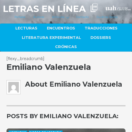
Portada
Autores
Artículos
Contacto
Quiénes Somos
LECTURAS
ENCUENTROS
TRADUCCIONES
LITERATURA EXPERIMENTAL
DOSSIERS
CRÓNICAS
[flexy_breadcrumb]
Emiliano Valenzuela
About
Emiliano Valenzuela
POSTS BY EMILIANO VALENZUELA: