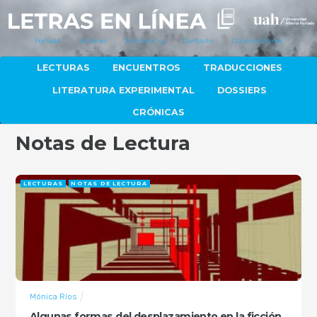
Portada
Autores
Artículos
Contacto
Quiénes Somos
LECTURAS
ENCUENTROS
TRADUCCIONES
LITERATURA EXPERIMENTAL
DOSSIERS
CRÓNICAS
Notas de Lectura
LECTURAS
NOTAS DE LECTURA
Mónica Ríos
Algunas formas del desplazamiento en la ficción