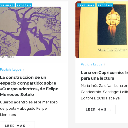
ECTURAS
RESEÑAS
LECTURAS
RESEÑAS
Patricia Lagos
Patricia Lagos
Luna en Capricornio: l
La construcción de un
para una lectura
espacio compartido: sobre
María Inés Zaldívar. Luna e
«Cuerpo adentro», de Felipe
Capricornio. Santiago: Lolit
Meneses Sotelo
Editores, 2010 Hace ya
Cuerpo adentro es el primer libro
del poeta y abogado Felipe
LEER MÁS
Meneses
LEER MÁS