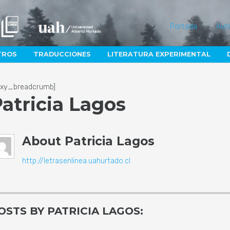
Portada
Aut
TROS
TRADUCCIONES
LITERATURA EXPERIMENTAL
lexy_breadcrumb]
atricia Lagos
About
Patricia Lagos
http://letrasenlinea.uahurtado.cl
OSTS BY PATRICIA LAGOS: