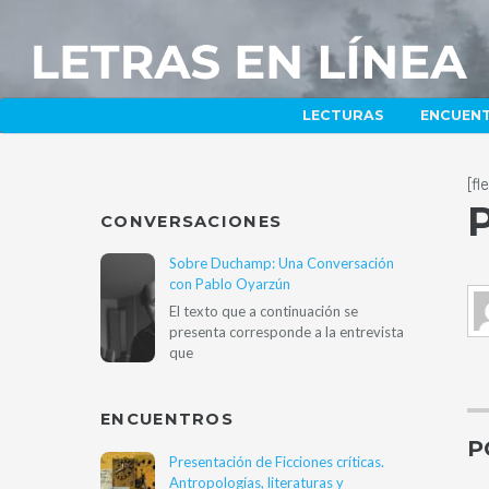
LECTURAS
ENCUEN
[f
P
CONVERSACIONES
Sobre Duchamp: Una Conversación
con Pablo Oyarzún
El texto que a continuación se
presenta corresponde a la entrevista
que
ENCUENTROS
P
Presentación de Ficciones críticas.
Antropologías, literaturas y