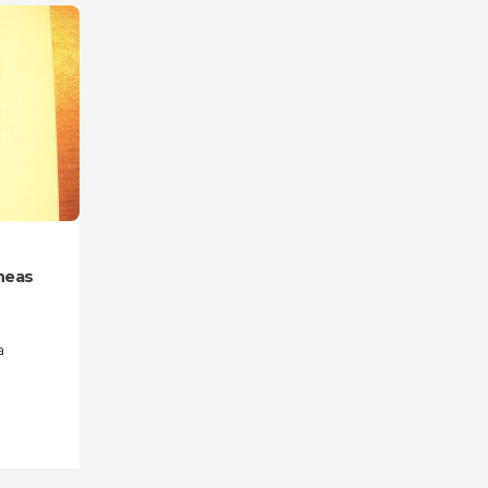
íneas
n
a